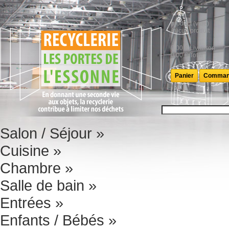
product
(vide)
Aucun produit
0,00 €
Livraison
0,00 €
Total
Panier
Comman
Salon / Séjour
»
Cuisine
»
Chambre
»
Salle de bain
»
Entrées
»
Enfants / Bébés
»