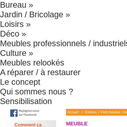
Bureau
»
Jardin / Bricolage
»
Loisirs
»
Déco
»
Meubles professionnels / industriel
Culture
»
Meubles relookés
A réparer / à restaurer
Le concept
Qui sommes nous ?
Sensibilisation
Rejoignez-nous
Accueil
>
Entrées
>
Petit meuble / c
sur Facebook
MEUBLE
Comment ça