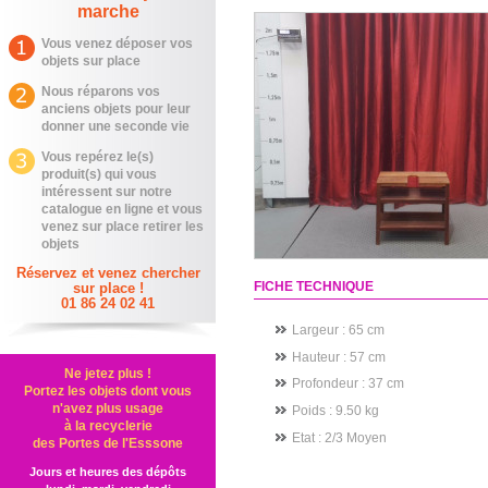
marche
Vous venez déposer vos
objets sur place
Nous réparons vos
anciens objets pour leur
donner une seconde vie
Vous repérez le(s)
produit(s) qui vous
intéressent sur notre
catalogue en ligne et vous
venez sur place retirer les
objets
Réservez et venez chercher
FICHE TECHNIQUE
sur place !
01 86 24 02 41
Largeur : 65 cm
Hauteur : 57 cm
Ne jetez plus !
Profondeur : 37 cm
Portez les objets dont vous
n'avez plus usage
Poids : 9.50 kg
à la recyclerie
Etat
: 2/3 Moyen
des Portes de l'Esssone
Jours et heures des dépôts