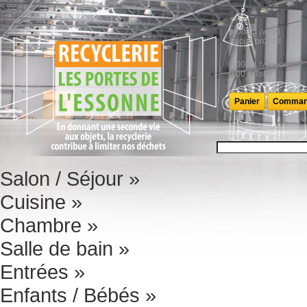
product
(vide)
Aucun produit
0,00 €
Livraison
0,00 €
Total
Panier
Comman
Salon / Séjour
»
Cuisine
»
Chambre
»
Salle de bain
»
Entrées
»
Enfants / Bébés
»