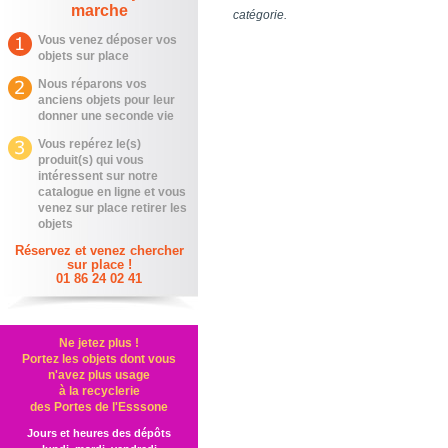
marche
catégorie.
Vous venez déposer vos
objets sur place
Nous réparons vos
anciens objets pour leur
donner une seconde vie
Vous repérez le(s)
produit(s) qui vous
intéressent sur notre
catalogue en ligne et vous
venez sur place retirer les
objets
Réservez et venez chercher
sur place !
01 86 24 02 41
Ne jetez plus !
Portez les objets dont vous
n'avez plus usage
à la recyclerie
des Portes de l'Esssone
Jours et heures des dépôts