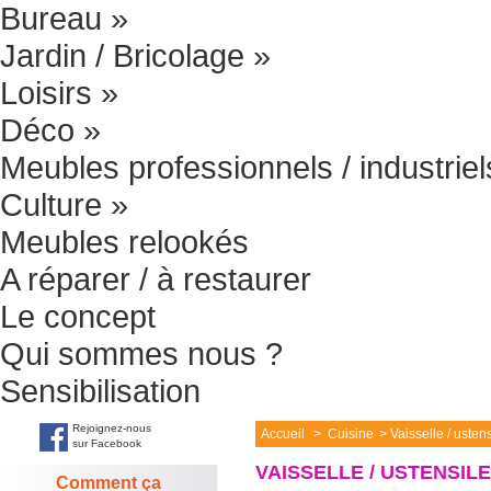
Bureau
»
Jardin / Bricolage
»
Loisirs
»
Déco
»
Meubles professionnels / industriel
Culture
»
Meubles relookés
A réparer / à restaurer
Le concept
Qui sommes nous ?
Sensibilisation
Rejoignez-nous
Accueil
>
Cuisine
>
Vaisselle / usten
sur Facebook
VAISSELLE / USTENSIL
Comment ça