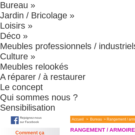
Bureau
»
Jardin / Bricolage
»
Loisirs
»
Déco
»
Meubles professionnels / industriel
Culture
»
Meubles relookés
A réparer / à restaurer
Le concept
Qui sommes nous ?
Sensibilisation
Rejoignez-nous
Accueil
>
Bureau
>
Rangement / armo
sur Facebook
RANGEMENT / ARMOIRE
Comment ça