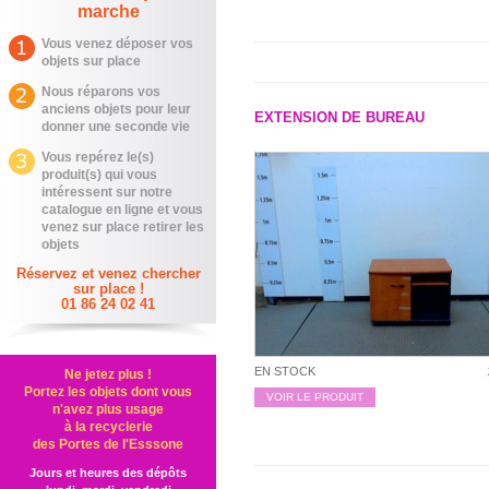
marche
Vous venez déposer vos
objets sur place
Nous réparons vos
anciens objets pour leur
EXTENSION DE BUREAU
donner une seconde vie
Vous repérez le(s)
produit(s) qui vous
intéressent sur notre
catalogue en ligne et vous
venez sur place retirer les
objets
Réservez et venez chercher
sur place !
01 86 24 02 41
EN STOCK
Ne jetez plus !
Portez les objets dont vous
VOIR LE PRODUIT
n'avez plus usage
à la recyclerie
des Portes de l'Esssone
Jours et heures des dépôts