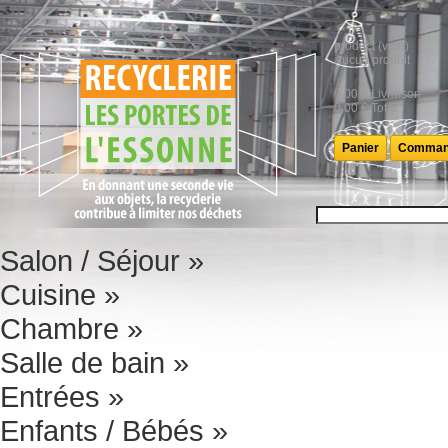
product
(vide)
Aucun produit
0,00 €
Livraison
0,00 €
Total
Panier
Comman
Salon / Séjour
»
Cuisine
»
Chambre
»
Salle de bain
»
Entrées
»
Enfants / Bébés
»