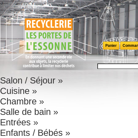
product
(vide)
Aucun produit
0,00 €
Livraison
0,00 €
Total
Panier
Comman
Salon / Séjour
»
Cuisine
»
Chambre
»
Salle de bain
»
Entrées
»
Enfants / Bébés
»