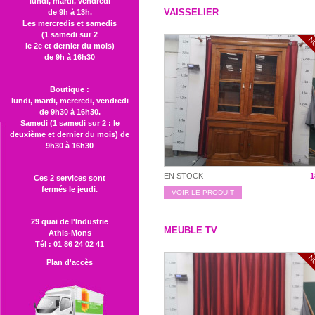
lundi, mardi, vendredi
VAISSELIER
de 9h à 13h.
Les mercredis et samedis
(1 samedi sur 2
N
le 2e et dernier du mois)
de 9h à 16h30
Boutique :
lundi, mardi, mercredi, vendredi
de 9h30 à 16h30.
Samedi (1 samedi sur 2 : le
deuxième et dernier du mois) de
9h30 à 16h30
EN STOCK
1
Ces 2 services sont
fermés le jeudi.
VOIR LE PRODUIT
29 quai de l'Industrie
MEUBLE TV
Athis-Mons
Tél : 01 86 24 02 41
N
Plan d'accès