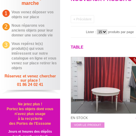
marche
Vous venez déposer vos
objets sur place
« Précédent
Nous réparons vos
anciens objets pour leur
Lister :
produits par page
donner une seconde vie
Vous repérez le(s)
TABLE
produit(s) qui vous
intéressent sur notre
catalogue en ligne et vous
N
venez sur place retirer les
objets
Réservez et venez chercher
sur place !
01 86 24 02 41
Ne jetez plus !
Portez les objets dont vous
n'avez plus usage
EN STOCK
à la recyclerie
des Portes de l'Esssone
VOIR LE PRODUIT
Jours et heures des dépôts