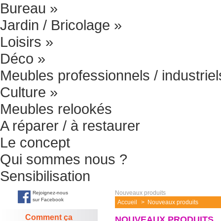
Bureau
»
Jardin / Bricolage
»
Loisirs
»
Déco
»
Meubles professionnels / industriel
Culture
»
Meubles relookés
A réparer / à restaurer
Le concept
Qui sommes nous ?
Sensibilisation
Nouveaux produits
Rejoignez-nous
sur Facebook
Accueil
>
Nouveaux produits
Comment ça
NOUVEAUX PRODUITS