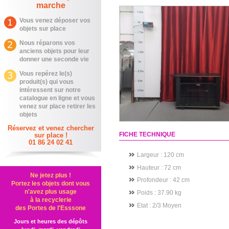
marche
Vous venez déposer vos
objets sur place
Nous réparons vos
anciens objets pour leur
donner une seconde vie
Vous repérez le(s)
produit(s) qui vous
intéressent sur notre
catalogue en ligne et vous
venez sur place retirer les
objets
Réservez et venez chercher
FICHE TECHNIQUE
sur place !
01 86 24 02 41
Largeur : 120 cm
Hauteur : 72 cm
Ne jetez plus !
Profondeur : 42 cm
Portez les objets dont vous
n'avez plus usage
Poids : 37.90 kg
à la recyclerie
Etat
: 2/3 Moyen
des Portes de l'Esssone
Jours et heures des dépôts