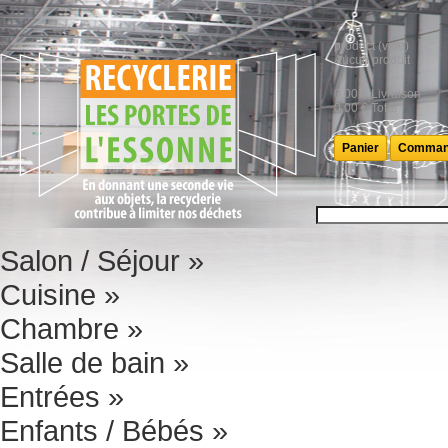
product
(vide)
Aucun produit
0,00 €
Livraison
0,00 €
Total
Panier
Comman
Salon / Séjour
»
Cuisine
»
Chambre
»
Salle de bain
»
Entrées
»
Enfants / Bébés
»