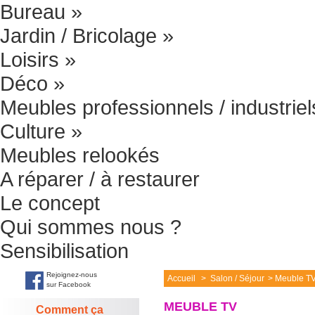
Bureau
»
Jardin / Bricolage
»
Loisirs
»
Déco
»
Meubles professionnels / industriel
Culture
»
Meubles relookés
A réparer / à restaurer
Le concept
Qui sommes nous ?
Sensibilisation
Rejoignez-nous
Accueil
>
Salon / Séjour
>
Meuble TV 
sur Facebook
MEUBLE TV
Comment ça