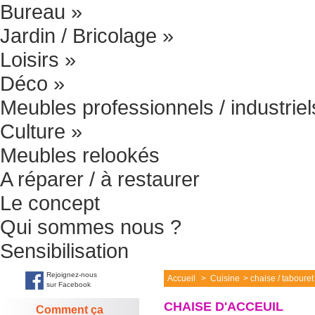
Bureau
»
Jardin / Bricolage
»
Loisirs
»
Déco
»
Meubles professionnels / industriel
Culture
»
Meubles relookés
A réparer / à restaurer
Le concept
Qui sommes nous ?
Sensibilisation
Rejoignez-nous
Accueil
>
Cuisine
>
chaise / tabouret
sur Facebook
CHAISE D'ACCEUIL
Comment ça