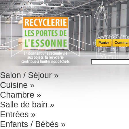
product
(vide)
Aucun produit
0,00 €
Livraison
0,00 €
Total
Panier
Comman
Salon / Séjour
»
Cuisine
»
Chambre
»
Salle de bain
»
Entrées
»
Enfants / Bébés
»