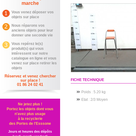
marche
Vous venez déposer vos
objets sur place
Nous réparons vos
anciens objets pour leur
donner une seconde vie
Vous repérez le(s)
produit(s) qui vous
intéressent sur notre
catalogue en ligne et vous
venez sur place retirer les
objets
Réservez et venez chercher
FICHE TECHNIQUE
sur place !
01 86 24 02 41
Poids : 5.20 kg
Etat
: 2/3 Moyen
Ne jetez plus !
Portez les objets dont vous
n'avez plus usage
à la recyclerie
des Portes de l'Esssone
Jours et heures des dépôts