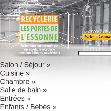
product
(vide)
Aucun produit
0,00 €
Livraison
0,00 €
Total
Panier
Comman
Salon / Séjour
»
Cuisine
»
Chambre
»
Salle de bain
»
Entrées
»
Enfants / Bébés
»