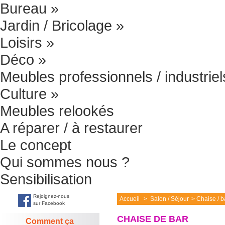
Bureau
»
Jardin / Bricolage
»
Loisirs
»
Déco
»
Meubles professionnels / industriel
Culture
»
Meubles relookés
A réparer / à restaurer
Le concept
Qui sommes nous ?
Sensibilisation
Rejoignez-nous
Accueil
>
Salon / Séjour
>
Chaise / b
sur Facebook
CHAISE DE BAR
Comment ça