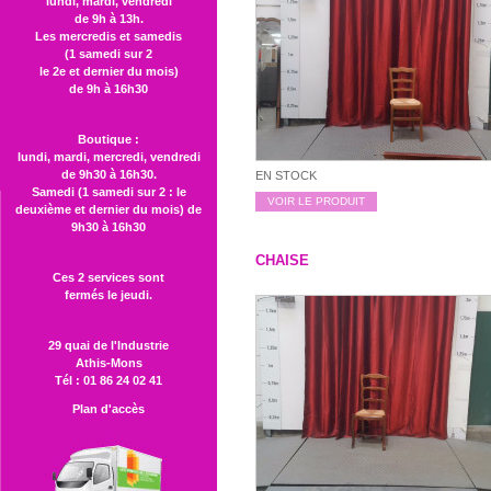
lundi, mardi, vendredi
de 9h à 13h.
Les mercredis et samedis
(1 samedi sur 2
le 2e et dernier du mois)
de 9h à 16h30
Boutique :
lundi, mardi, mercredi, vendredi
de 9h30 à 16h30.
EN STOCK
Samedi (1 samedi sur 2 : le
VOIR LE PRODUIT
deuxième et dernier du mois) de
9h30 à 16h30
CHAISE
Ces 2 services sont
fermés le jeudi.
29 quai de l'Industrie
Athis-Mons
Tél : 01 86 24 02 41
Plan d'accès