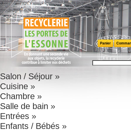
product
(vide)
Aucun produit
0,00 €
Livraison
0,00 €
Total
Panier
Comman
Salon / Séjour
»
Cuisine
»
Chambre
»
Salle de bain
»
Entrées
»
Enfants / Bébés
»