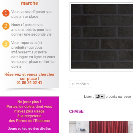
marche
Vous venez déposer vos
objets sur place
Nous réparons vos
anciens objets pour leur
donner une seconde vie
Vous repérez le(s)
produit(s) qui vous
intéressent sur notre
catalogue en ligne et vous
venez sur place retirer les
objets
Réservez et venez chercher
sur place !
01 86 24 02 41
« Précédent
Lister :
produits par page
Ne jetez plus !
Portez les objets dont vous
n'avez plus usage
CHAISE
à la recyclerie
des Portes de l'Esssone
Jours et heures des dépôts