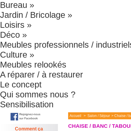
Bureau
»
Jardin / Bricolage
»
Loisirs
»
Déco
»
Meubles professionnels / industriel
Culture
»
Meubles relookés
A réparer / à restaurer
Le concept
Qui sommes nous ?
Sensibilisation
Rejoignez-nous
Accueil
>
Salon / Séjour
>
Chaise / b
sur Facebook
CHAISE / BANC / TABO
Comment ça