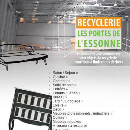
Salon / Séjour
»
Cuisine
»
Chambre
»
Salle de bain
»
Entrées
»
Enfants / Bébés
»
Bureau
»
Jardin / Bricolage
»
Loisirs
»
Déco
»
Meubles professionnels / industriels
»
Culture
»
Meubles relookés
A réparer / à restaurer
Le concept