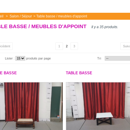
eil
>
Salon / Séjour
>
Table basse / meubles d'appoint
LE BASSE / MEUBLES D'APPOINT
Il y a 35 produits.
écédent
1
2
3
Suiv
Lister :
produits par page
Tri
LE BASSE
TABLE BASSE