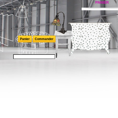
PANIER
product
(vide)
Aucun produit
0,00 €
Livraison
0,00 €
Total
Panier
Commander