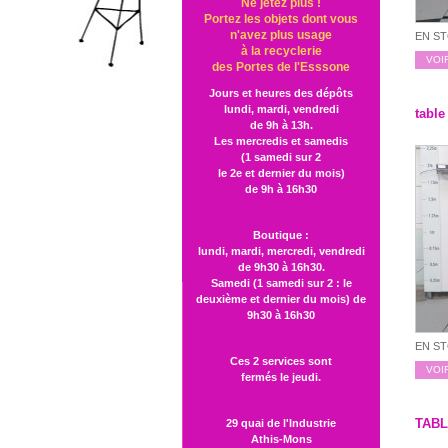
Ne jetez plus !
Portez les objets dont vous
n'avez plus usage
EN S
à la recyclerie
VOI
des Portes de l'Esssone
Jours et heures des dépôts
lundi, mardi, vendredi
table
de 9h à 13h.
Les mercredis et samedis
(1 samedi sur 2
le 2e et dernier du mois)
de 9h à 16h30
Boutique :
lundi, mardi, mercredi, vendredi
de 9h30 à 16h30.
Samedi (1 samedi sur 2 : le
deuxième et dernier du mois) de
9h30 à 16h30
EN S
Ces 2 services sont
VOI
fermés le jeudi.
TAB
29 quai de l'Industrie
Athis-Mons