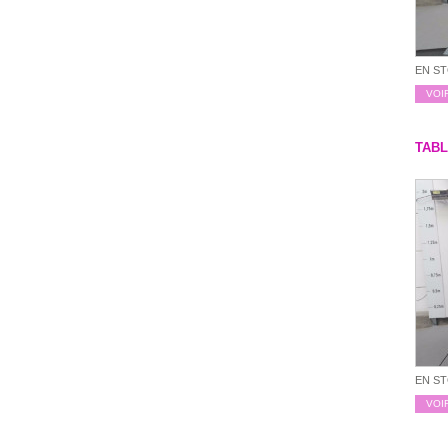
EN S
VOI
TAB
EN S
VOI