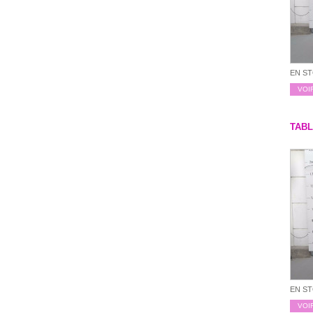
EN S
VOI
TABL
EN S
VOI