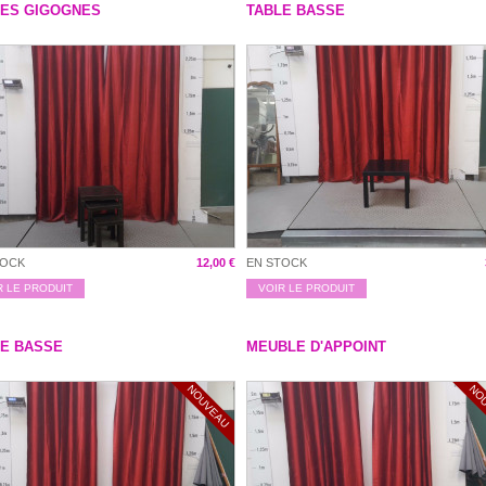
LES GIGOGNES
TABLE BASSE
TOCK
12,00 €
EN STOCK
R LE PRODUIT
VOIR LE PRODUIT
LE BASSE
MEUBLE D'APPOINT
NOUVEAU
NO