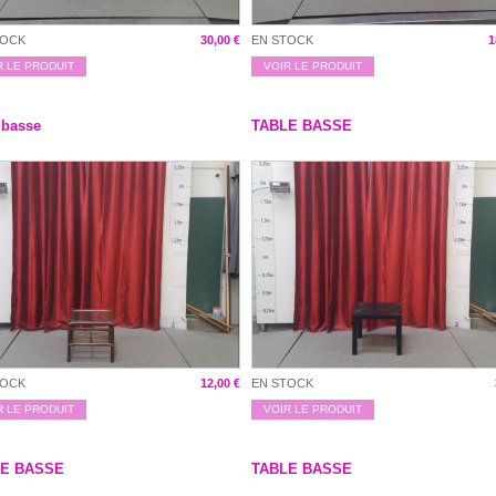
TOCK
30,00 €
EN STOCK
1
R LE PRODUIT
VOIR LE PRODUIT
 basse
TABLE BASSE
TOCK
12,00 €
EN STOCK
R LE PRODUIT
VOIR LE PRODUIT
LE BASSE
TABLE BASSE