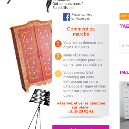
Qui sommes nous ?
Sensibilisation
Rejoignez-nous
Accu
sur Facebook
TAB
Comment ça
marche
Vous venez déposer vos
« Pr
objets sur place
Nous réparons vos
anciens objets pour leur
donner une seconde vie
TAB
Vous repérez le(s)
produit(s) qui vous
intéressent sur notre
catalogue en ligne et vous
venez sur place retirer les
objets
Réservez et venez chercher
sur place !
01 86 24 02 41