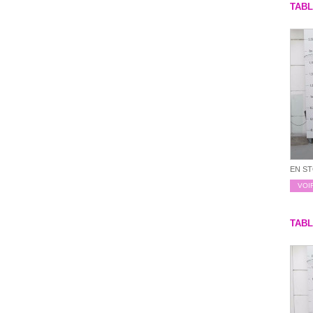
TAB
EN S
VOI
TAB