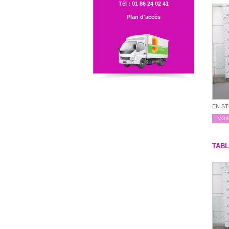
Tél : 01 86 24 02 41
Plan d'accès
EN S
VOI
TABL